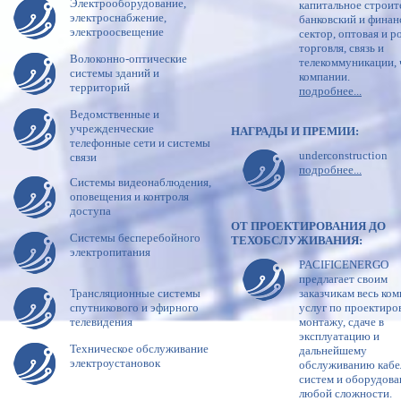
Электрооборудование,
капитальное строит
электроснабжение,
банковский и фина
электроосвещение
сектор, оптовая и р
торговля, связь и
Волоконно-оптические
телекоммуникации,
системы зданий и
компании.
территорий
подробнее...
Ведомственные и
учрежденческие
НАГРАДЫ И ПРЕМИИ:
телефонные сети и системы
underconstruction
связи
подробнее...
Системы видеонаблюдения,
оповещения и контроля
доступа
ОТ ПРОЕКТИРОВАНИЯ ДО
Системы бесперебойного
ТЕХОБСЛУЖИВАНИЯ:
электропитания
PACIFICENERGO
предлагает своим
Трансляционные системы
заказчикам весь ком
спутникового и эфирного
услуг по проектиро
телевидения
монтажу, сдаче в
эксплуатацию и
Техническое обслуживание
дальнейшему
электроустановок
обслуживанию каб
систем и оборудова
любой сложности.